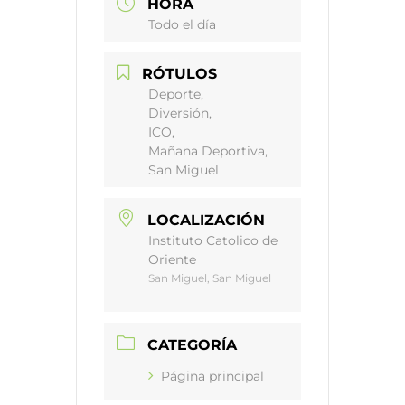
HORA
Todo el día
RÓTULOS
Deporte,
Diversión,
ICO,
Mañana Deportiva,
San Miguel
LOCALIZACIÓN
Instituto Catolico de
Oriente
San Miguel, San Miguel
CATEGORÍA
Página principal