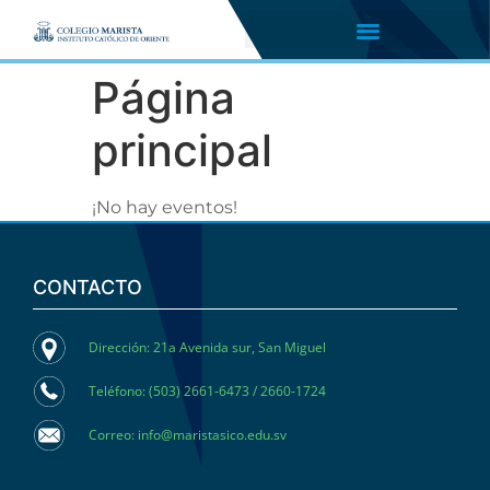
Página
principal
¡No hay eventos!
CONTACTO
Dirección: 21a Avenida sur, San Miguel
Teléfono: (503) 2661-6473 / 2660-1724
Correo: info@maristasico.edu.sv